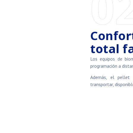
0
Confor
total f
Los equipos de bio
programación a distan
Además, el pellet 
transportar, disponib