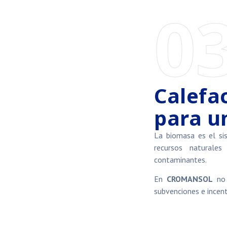
0
Calefa
para u
La biomasa es el si
recursos naturale
contaminantes.
En
CROMANSOL
no 
subvenciones e incent