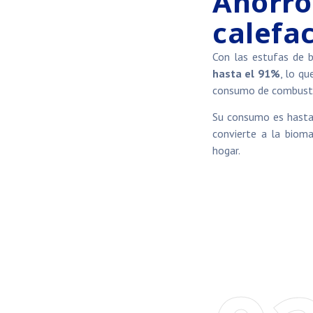
Ahorro 
calefa
Con las estufas de 
hasta el 91%
, lo q
consumo de combusti
Su consumo es hast
convierte a la biom
hogar.