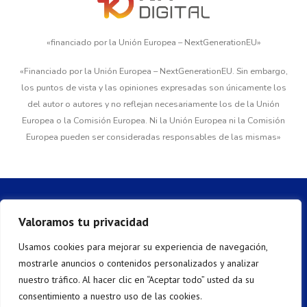
«financiado por la Unión Europea – NextGenerationEU»
«Financiado por la Unión Europea – NextGenerationEU. Sin embargo,
los puntos de vista y las opiniones expresadas son únicamente los
del autor o autores y no reflejan necesariamente los de la Unión
Europea o la Comisión Europea. Ni la Unión Europea ni la Comisión
Europea pueden ser consideradas responsables de las mismas»
Valoramos tu privacidad
Impulsando el Futuro
Usamos cookies para mejorar su experiencia de navegación,
hoy con
Bombeo Solar
.
mostrarle anuncios o contenidos personalizados y analizar
nuestro tráfico. Al hacer clic en “Aceptar todo” usted da su
Contacto
consentimiento a nuestro uso de las cookies.